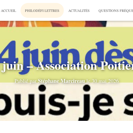
ACCUEIL
PHILODÉFI LETTRES
ACTUALITÉS
QUESTIONS FRÉQU
4 juin – Association Poitie
Stéphane Marcireau
Publié par
le
30 mai 2026