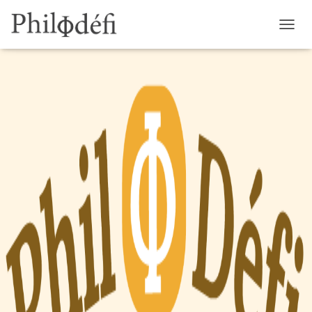
D
É
P
L
I
E
R
L
A
N
A
V
I
G
A
T
I
O
N