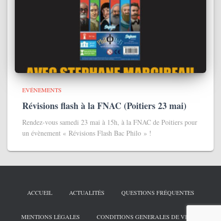
EVÉNEMENTS
Révisions flash à la FNAC (Poitiers 23 mai)
Rendez-vous samedi 23 mai à 15h, à la FNAC de Poitiers pour
un évènement « Révisions Flash Bac Philo » !
ACCUEIL
ACTUALITÉS
QUESTIONS FRÉQUENTES
MENTIONS LÉGALES
CONDITIONS GENERALES DE VENTE