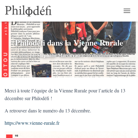
D
É
P
L
I
Philodéfi dans la Vienne Rurale
E
R
Stéphane Marcireau
Publié par
le
16 décembre 2019
L
A
N
A
V
I
Merci à toute l’équipe de la Vienne Rurale pour l’article du 13
G
A
décembre sur Philodéfi !
T
I
A retrouver dans le numéro du 13 décembre.
O
N
https://www.vienne-rurale.fr