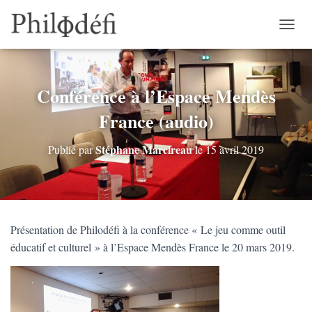
D
É
P
L
I
Conférence à l’Espace Mendès
E
France (audio)
R
L
A
Stéphane Marcireau
Publié par
le
15 avril 2019
N
A
V
I
G
A
Présentation de Philodéfi à la conférence « Le jeu comme outil
T
éducatif et culturel » à l’Espace Mendès France le 20 mars 2019.
I
O
N