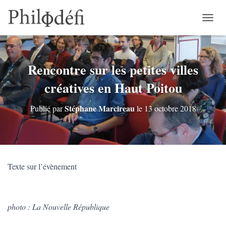
D
É
P
L
I
Rencontre sur les petites villes
E
créatives en Haut Poitou
R
L
A
Stéphane Marcireau
Publié par
le
13 octobre 2018
N
A
V
I
G
A
Texte sur l’évènement
T
I
O
N
photo : La Nouvelle République